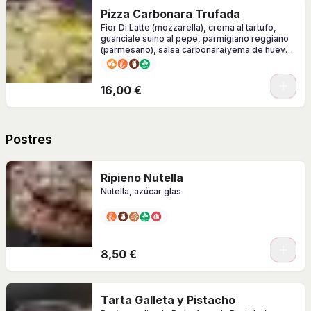
Pizza Carbonara Trufada
Fior Di Latte (mozzarella), crema al tartufo,
guanciale suino al pepe, parmigiano reggiano
(parmesano), salsa carbonara(yema de huevo,
pimienta negra y parmigiano)
0
16,00 €
Postres
Ripieno Nutella
Nutella, azúcar glas
8,50 €
Tarta Galleta y Pistacho