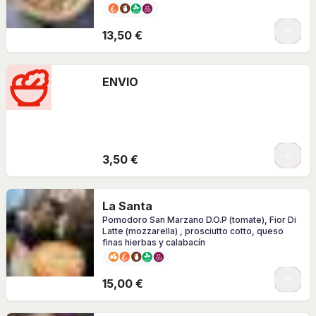
y AOVE
0
13,50 €
ENVIO
3,50 €
La Santa
Pomodoro San Marzano D.O.P (tomate), Fior Di
Latte (mozzarella) , prosciutto cotto, queso
finas hierbas y calabacín
0
15,00 €