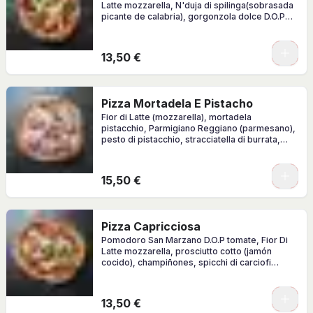
Latte mozzarella, N'duja di spilinga(sobrasada
picante de calabria), gorgonzola dolce D.O.P
albahaca fresco
0
13,50 €
Pizza Mortadela E Pistacho
Fior di Latte (mozzarella), mortadela
pistacchio, Parmigiano Reggiano (parmesano),
pesto di pistacchio, stracciatella di burrata,
granella di pistacchio, albahaca, AOVE.
0
15,50 €
Pizza Capricciosa
Pomodoro San Marzano D.O.P tomate, Fior Di
Latte mozzarella, prosciutto cotto (jamón
cocido), champiñones, spicchi di carciofi
alcachofas, olive nere
0
13,50 €