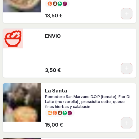
y AOVE
0
13,50 €
ENVIO
3,50 €
La Santa
Pomodoro San Marzano D.O.P (tomate), Fior Di
Latte (mozzarella) , prosciutto cotto, queso
finas hierbas y calabacín
0
15,00 €