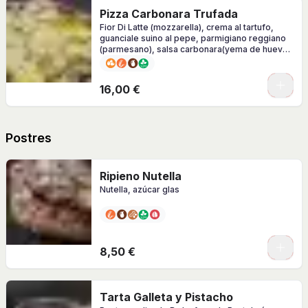
Pizza Carbonara Trufada
Fior Di Latte (mozzarella), crema al tartufo,
guanciale suino al pepe, parmigiano reggiano
(parmesano), salsa carbonara(yema de huevo,
pimienta negra y parmigiano)
0
16,00 €
Postres
Ripieno Nutella
Nutella, azúcar glas
8,50 €
Tarta Galleta y Pistacho