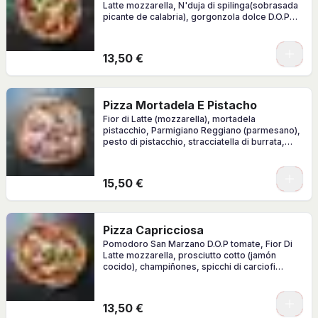
Latte mozzarella, N'duja di spilinga(sobrasada
picante de calabria), gorgonzola dolce D.O.P
albahaca fresco
0
13,50 €
Pizza Mortadela E Pistacho
Fior di Latte (mozzarella), mortadela
pistacchio, Parmigiano Reggiano (parmesano),
pesto di pistacchio, stracciatella di burrata,
granella di pistacchio, albahaca, AOVE.
0
15,50 €
Pizza Capricciosa
Pomodoro San Marzano D.O.P tomate, Fior Di
Latte mozzarella, prosciutto cotto (jamón
cocido), champiñones, spicchi di carciofi
alcachofas, olive nere
0
13,50 €