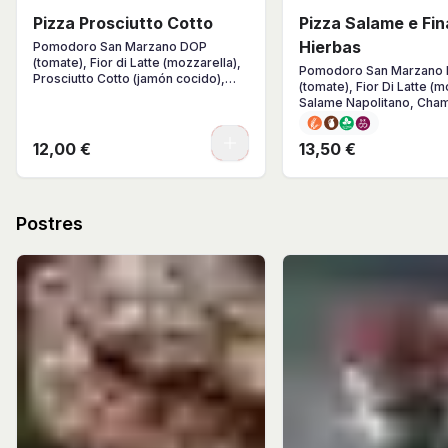
Pizza Prosciutto Cotto
Pizza Salame e Fin
Hierbas
Pomodoro San Marzano DOP
(tomate), Fior di Latte (mozzarella),
Pomodoro San Marzano 
Prosciutto Cotto (jamón cocido),
(tomate), Fior Di Latte (m
albahaca, AOVE.
Salame Napolitano, Cha
Queso Finas Hierbas, Al
AOVE
0
12,00 €
13,50 €
Postres