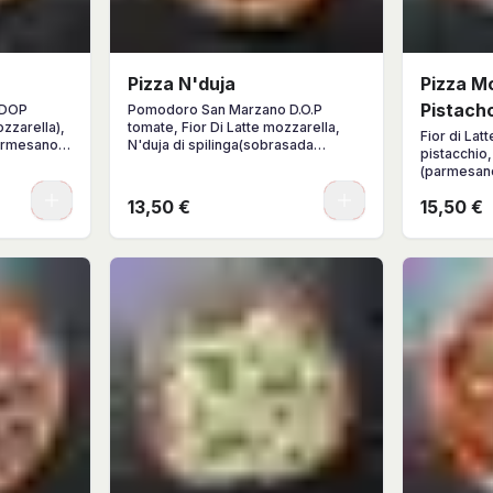
Pizza N'duja
Pizza M
Pistach
 DOP
Pomodoro San Marzano D.O.P
ozzarella),
tomate, Fior Di Latte mozzarella,
Fior di Lat
armesano),
N'duja di spilinga(sobrasada
pistacchio
picante de calabria), gorgonzola
(parmesano
dolce D.O.P albahaca fresco
stracciatell
0
0
13,50 €
15,50 €
pistacchio