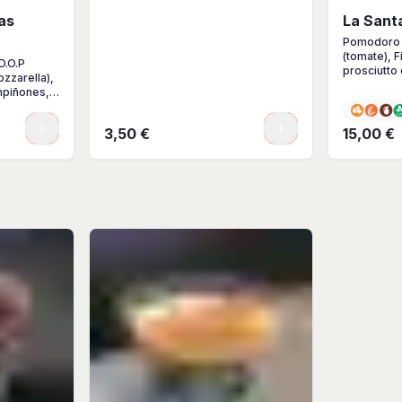
as
La Sant
Pomodoro 
(tomate), F
D.O.P
prosciutto 
ozzarella),
hierbas y c
mpiñones,
bahaca y
0
0
3,50 €
15,00 €