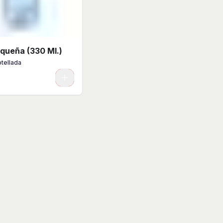
queña (330 Ml.)
tellada
0