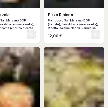
avola
Pizza Ripieno
San Marzano DOP
Pomodoro San Marzano DOP
ior di Latte (mozzarella),
(tomate), Fior di Latte (mozzarella),
ccante (chorizo picante),
Ricotta, salame Napoli, Parmigiano
 Reggiano (parmesano),
Reggiano (parmesano), albahaca,
0
0
12,00 €
AOVE.