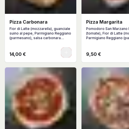
Pizza Carbonara
Pizza Margarita
Fior di Latte (mozzarella), guanciale
Pomodoro San Marzano
suino al pepe, Parmigiano Reggiano
(tomate), Fior di Latte (m
(parmesano), salsa carbonara
Parmigiano Reggiano (p
(yema de huevo), pimienta negra
albahaca, AOVE.
0
14,00 €
9,50 €