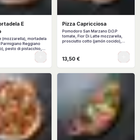
ortadela E
Pizza Capricciosa
o
Pomodoro San Marzano D.O.P
tomate, Fior Di Latte mozzarella,
te (mozzarella), mortadela
prosciutto cotto (jamón cocido),
, Parmigiano Reggiano
champiñones, spicchi di carciofi
), pesto di pistacchio,
alcachofas, olive nere
a di burrata, granella di
0
0
13,50 €
, albahaca, AOVE.