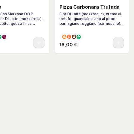
a
Pizza Carbonara Trufada
San Marzano D.O.P
Fior Di Latte (mozzarella), crema al
ior Di Latte (mozzarella) ,
tartufo, guanciale suino al pepe,
cotto, queso finas
parmigiano reggiano (parmesano),
alabacín
salsa carbonara(yema de huevo,
pimienta negra y parmigiano)
0
0
16,00 €