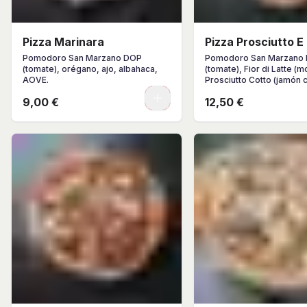
Pizza Marinara
Pizza Prosciutto E
Pomodoro San Marzano DOP
Pomodoro San Marzano
(tomate), orégano, ajo, albahaca,
(tomate), Fior di Latte (m
AOVE.
Prosciutto Cotto (jamón 
champiñones, Parmigian
0
9,00 €
12,50 €
(parmesano), albahaca, 