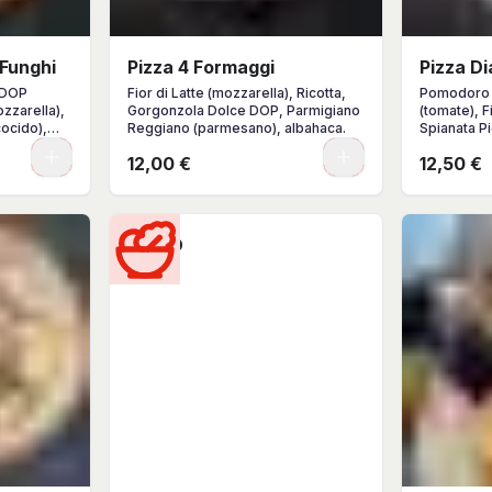
 Funghi
Pizza 4 Formaggi
Pizza Di
 DOP
Fior di Latte (mozzarella), Ricotta,
Pomodoro 
ozzarella),
Gorgonzola Dolce DOP, Parmigiano
(tomate), F
cocido),
Reggiano (parmesano), albahaca.
Spianata Pi
o Reggiano
Parmigiano
0
0
12,00 €
12,50 €
AOVE.
albahaca.
ENVIO