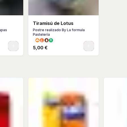
Tiramisú de Lotus
apas
Postre realizado By La formula
Pastelería
0
0
5,00 €